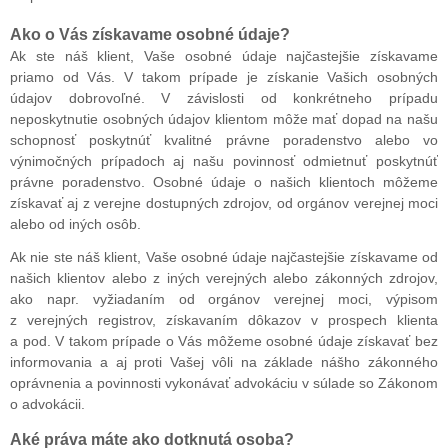
Ako o Vás získavame osobné údaje?
Ak ste náš klient, Vaše osobné údaje najčastejšie získavame
priamo od Vás. V takom prípade je získanie Vašich osobných
údajov dobrovoľné. V závislosti od konkrétneho prípadu
neposkytnutie osobných údajov klientom môže mať dopad na našu
schopnosť poskytnúť kvalitné právne poradenstvo alebo vo
výnimočných prípadoch aj našu povinnosť odmietnuť poskytnúť
právne poradenstvo. Osobné údaje o našich klientoch môžeme
získavať aj z verejne dostupných zdrojov, od orgánov verejnej moci
alebo od iných osôb.
Ak nie ste náš klient, Vaše osobné údaje najčastejšie získavame od
našich klientov alebo z iných verejných alebo zákonných zdrojov,
ako napr. vyžiadaním od orgánov verejnej moci, výpisom
z verejných registrov, získavaním dôkazov v prospech klienta
a pod. V takom prípade o Vás môžeme osobné údaje získavať bez
informovania a aj proti Vašej vôli na základe nášho zákonného
oprávnenia a povinnosti vykonávať advokáciu v súlade so Zákonom
o advokácii.
Aké práva máte ako dotknutá osoba?