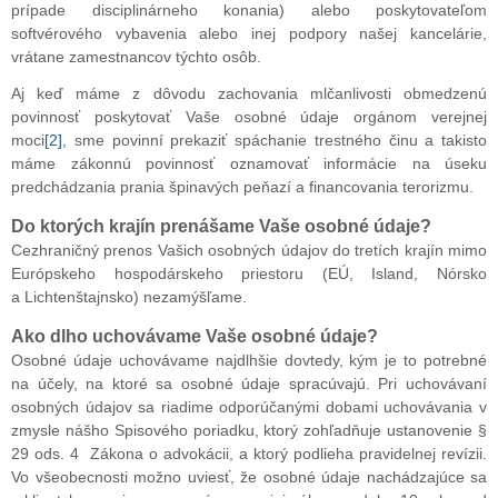
prípade disciplinárneho konania) alebo poskytovateľom
softvérového vybavenia alebo inej podpory našej kancelárie,
vrátane zamestnancov týchto osôb.
Aj keď máme z dôvodu zachovania mlčanlivosti obmedzenú
povinnosť poskytovať Vaše osobné údaje orgánom verejnej
moci
[2]
, sme povinní prekaziť spáchanie trestného činu a takisto
máme zákonnú povinnosť oznamovať informácie na úseku
predchádzania prania špinavých peňazí a financovania terorizmu.
Do ktorých krajín prenášame Vaše osobné údaje?
Cezhraničný prenos Vašich osobných údajov do tretích krajín mimo
Európskeho hospodárskeho priestoru (EÚ, Island, Nórsko
a Lichtenštajnsko) nezamýšľame.
Ako dlho uchovávame Vaše osobné údaje?
Osobné údaje uchovávame najdlhšie dovtedy, kým je to potrebné
na účely, na ktoré sa osobné údaje spracúvajú. Pri uchovávaní
osobných údajov sa riadime odporúčanými dobami uchovávania v
zmysle nášho Spisového poriadku, ktorý zohľadňuje ustanovenie §
29 ods. 4 Zákona o advokácii, a ktorý podlieha pravidelnej revízii.
Vo všeobecnosti možno uviesť, že osobné údaje nachádzajúce sa