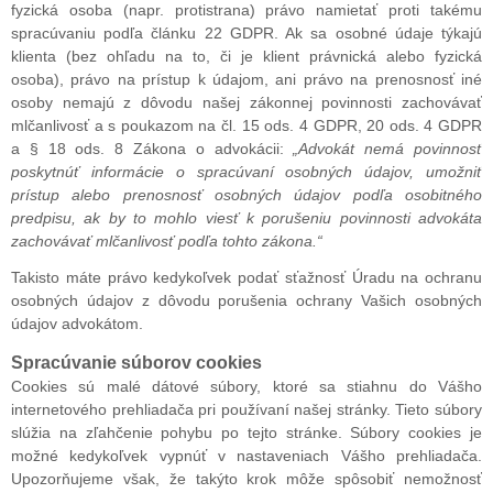
fyzická osoba (napr. protistrana) právo namietať proti takému
spracúvaniu podľa článku 22 GDPR. Ak sa osobné údaje týkajú
klienta (bez ohľadu na to, či je klient právnická alebo fyzická
osoba), právo na prístup k údajom, ani právo na prenosnosť iné
osoby nemajú z dôvodu našej zákonnej povinnosti zachovávať
mlčanlivosť a s poukazom na čl. 15 ods. 4 GDPR, 20 ods. 4 GDPR
a § 18 ods. 8 Zákona o advokácii:
„Advokát nemá povinnosť
poskytnúť informácie o spracúvaní osobných údajov, umožniť
prístup alebo prenosnosť osobných údajov podľa osobitného
predpisu, ak by to mohlo viesť k porušeniu povinnosti advokáta
zachovávať mlčanlivosť podľa tohto zákona.“
Takisto máte právo kedykoľvek podať sťažnosť Úradu na ochranu
osobných údajov z dôvodu porušenia ochrany Vašich osobných
údajov advokátom.
Spracúvanie súborov cookies
Cookies sú malé dátové súbory, ktoré sa stiahnu do Vášho
internetového prehliadača pri používaní našej stránky. Tieto súbory
slúžia na zľahčenie pohybu po tejto stránke. Súbory cookies je
možné kedykoľvek vypnúť v nastaveniach Vášho prehliadača.
Upozorňujeme však, že takýto krok môže spôsobiť nemožnosť