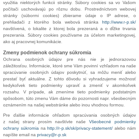
využitia niektorých funkcii stránky. Súbory cookies sa vo Vašom
počítači uschovávajú po rôznu dobu. Prostredníctvom webovej
stránky (súbormi cookies) zbierame údaje o IP adrese, o
prehliadači z ktorého bola webová stránka
http://www.r-p.sk/
navštívená, o lokalite z ktorej bola prezeraná a o dĺžke trvania
prezerania. Súbory cookies používame za účelom marketingovej,
ako aj pracovnej komunikácie.
Zmeny podmienok ochrany súkromia
Ochrana osobných údajov pre nás nie je jednorazovou
záležitosťou. Informácie, ktoré sme Vám povinní vzhľadom na naše
spracúvanie osobných údajov poskytnúť, sa môžu meniť alebo
prestať byť aktuálne. Z tohto dôvodu si vyhradzujeme možnosť
kedykoľvek tieto podmienky upraviť a zmeniť v akomkoľvek
rozsahu. V prípade, ak zmeníme tieto podmienky podstatným
spôsobom, túto zmenu Vám dáme do pozornosti napr. všeobecným
oznámením na našej webstránke alebo inou vhodnou formou.
Pre ďalšie informácie ohľadom spracúvania osobných údajov
z našej strany prosím navštívte naše
Všeobecné podmienky
ochrany súkromia
na
http://r-p.sk/sk/privacy-statement/
alebo nám
napíšte email na
privacy@r-p.sk