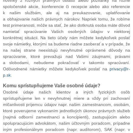
novinky z rôznych právnych oblastí alebo pozvánky na rôzne
spoločenské akcie, konferencie či recepcie alebo ako referencie
k našim službám, ale aj na preukazovanie, uplatňovanie
a obhajovanie našich právnych nárokov. Napriek tomu, že robíme
test primeranosti, môže sa stať, že ako dotknutá osoba máte dôvod
namietať spracúvanie Vašich osobných údajov v niektorej
konkrétnej situácii. Na tieto účely nám môžete kedykoľvek poslať
svoje námietky, ktorými sa budeme riadne zaoberať a v prípade, že
na našej strane neexistujú nevyhnutné oprávnené dôvody na
spracúvanie, ktoré prevažujú nad Vašimi záujmami, právami
a slobodami, nebudeme pokračovať v takomto spracúvaní.
Odôvodnené námietky môžete kedykoľvek poslať na
privacy@r-
p.sk
.
Komu sprístupňujeme Vaše osobné údaje?
Osobné údaje našich klientov a iných fyzických osôb
sprístupňujeme len v nevyhnutnej miere a vždy pri zachovaní
mlčanlivosti príjemcu údajov napr. našim zamestnancom, osobám,
ktoré poverujeme vykonaním jednotlivých úkonov právnych služieb
(najmä odborní zamestnanci a koncipienti), zastupujúcim alebo
spolupracujúcim advokátom, našim účtovným poradcom, prípadne
iným profesionálnym poradcom (napr. audítorom), SAK (napr. v