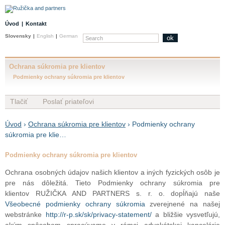
Úvod
|
Kontakt
Slovensky
|
English
|
German
ok
Ochrana súkromia pre klientov
Podmienky ochrany súkromia pre klientov
Tlačiť
Poslať priateľovi
Úvod
›
Ochrana súkromia pre klientov
› Podmienky ochrany
súkromia pre klie…
Podmienky ochrany súkromia pre klientov
Ochrana osobných údajov našich klientov a iných fyzických osôb je
pre nás dôležitá. Tieto Podmienky ochrany súkromia pre
klientov RUŽIČKA AND PARTNERS s. r. o. dopĺňajú naše
Všeobecné podmienky ochrany súkromia
zverejnené na našej
webstránke
http://r-p.sk/sk/privacy-statement/
a bližšie vysvetľujú,