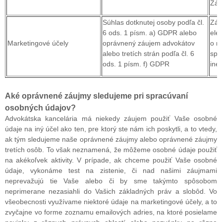
Zák
Súhlas dotknutej osoby podľa čl.
Zák
6 ods. 1 písm. a) GDPR alebo
ele
Marketingové účely
oprávnený záujem advokátov
o r
alebo tretích strán podľa čl. 6
spo
ods. 1 písm. f) GDPR
iné
Aké oprávnené záujmy sledujeme pri spracúvaní
osobných údajov?
Advokátska kancelária má niekedy záujem použiť Vaše osobné
údaje na iný účel ako ten, pre ktorý ste nám ich poskytli, a to vtedy,
ak tým sledujeme naše oprávnené záujmy alebo oprávnené záujmy
tretích osôb. To však neznamená, že môžeme osobné údaje použiť
na akékoľvek aktivity. V prípade, ak chceme použiť Vaše osobné
údaje, vykonáme test na zistenie, či nad našimi záujmami
neprevažujú tie Vaše alebo či by sme takýmto spôsobom
neprimerane nezasiahli do Vašich základných práv a slobôd. Vo
všeobecnosti využívame niektoré údaje na marketingové účely, a to
zvyčajne vo forme zoznamu emailových adries, na ktoré posielame