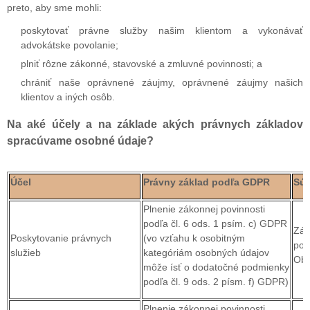
preto, aby sme mohli:
poskytovať právne služby našim klientom a vykonávať
advokátske povolanie;
plniť rôzne zákonné, stavovské a zmluvné povinnosti; a
chrániť naše oprávnené záujmy, oprávnené záujmy našich
klientov a iných osôb.
Na aké účely a na základe akých právnych základov
spracúvame osobné údaje?
Účel
Právny základ podľa GDPR
Súv
Plnenie zákonnej povinnosti
podľa čl. 6 ods. 1 psím. c) GDPR
Zák
Poskytovanie právnych
(vo vzťahu k osobitným
por
služieb
kategóriám osobných údajov
Obc
môže ísť o dodatočné podmienky
podľa čl. 9 ods. 2 písm. f) GDPR)
Plnenie zákonnej povinnosti