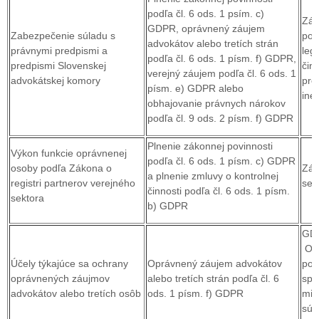
podľa čl. 6 ods. 1 psím. c)
Zák
GDPR, oprávnený záujem
Zabezpečenie súladu s
por
advokátov alebo tretích strán
právnymi predpismi a
leg
podľa čl. 6 ods. 1 písm. f) GDPR,
predpismi Slovenskej
čin
verejný záujem podľa čl. 6 ods. 1
advokátskej komory
pro
písm. e) GDPR alebo
iné
obhajovanie právnych nárokov
podľa čl. 9 ods. 2 písm. f) GDPR
Plnenie zákonnej povinnosti
Výkon funkcie oprávnenej
podľa čl. 6 ods. 1 písm. c) GDPR
osoby podľa Zákona o
Zák
a plnenie zmluvy o kontrolnej
registri partnerov verejného
sek
činnosti podľa čl. 6 ods. 1 písm.
sektora
b) GDPR
GDP
Obc
Účely týkajúce sa ochrany
Oprávnený záujem advokátov
por
oprávnených záujmov
alebo tretích strán podľa čl. 6
spo
advokátov alebo tretích osôb
ods. 1 písm. f) GDPR
mim
súd