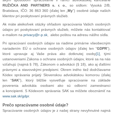
akým spôsobom spracúvame v rámci advokátskej kancelárie
RUŽIČKA AND PARTNERS s. r. o.
, so sídlom: Vysoká 2/B,
Bratislava, IČO: 36 863 360 (ďalej len „
My
“) osobné údaje našich
klientov pri poskytovaní právnych služieb.
Ak máte akékoľvek otázky ohľadom spracúvania Vašich osobných
údajov pri poskytovaní právnych služieb, môžete nás kontaktovať
e-mailom na
privacy@r-p.sk
, alebo poštou na adresu nášho sídla.
Pri spracúvaní osobných údajov sa riadime primárne všeobecným
nariadením EÚ o ochrane osobných údajov (ďalej len “
GDPR
”),
ktoré upravuje aj Vaše práva ako dotknutej osoby
[1]
, tými
ustanoveniami Zákona o ochrane osobných údajov, ktoré sa na nás
vzťahujú (najmä § 78), Zákonom o advokácii (§ 18), ako aj ďalšími
právnymi a stavovskými predpismi. Okrem iného tiež dodržiavame
Kódex správania prijatý Slovenskou advokátskou komorou (ďalej
len “
SAK
”), ktorý bližšie vysvetľuje spracúvanie na základe
poverenia advokáta osobami ako sú odborní zamestnanci
a koncipienti. S Kódexom správania SAK sa môžete oboznámiť na
www.sak.sk/gdpr
.
Prečo spracúvame osobné údaje?
Spracúvanie osobných údajov je z našej strany nevyhnutné najmä