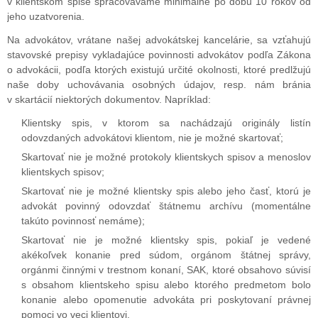
v klientskom spise spracovávame minimálne po dobu 10 rokov od
jeho uzatvorenia.
Na advokátov, vrátane našej advokátskej kancelárie, sa vzťahujú
stavovské prepisy vykladajúce povinnosti advokátov podľa Zákona
o advokácii, podľa ktorých existujú určité okolnosti, ktoré predlžujú
naše doby uchovávania osobných údajov, resp. nám bránia
v skartácií niektorých dokumentov. Napríklad:
Klientsky spis, v ktorom sa nachádzajú originály listín
odovzdaných advokátovi klientom, nie je možné skartovať;
Skartovať nie je možné protokoly klientskych spisov a menoslov
klientskych spisov;
Skartovať nie je možné klientsky spis alebo jeho časť, ktorú je
advokát povinný odovzdať štátnemu archívu (momentálne
takúto povinnosť nemáme);
Skartovať nie je možné klientsky spis, pokiaľ je vedené
akékoľvek konanie pred súdom, orgánom štátnej správy,
orgánmi činnými v trestnom konaní, SAK, ktoré obsahovo súvisí
s obsahom klientskeho spisu alebo ktorého predmetom bolo
konanie alebo opomenutie advokáta pri poskytovaní právnej
pomoci vo veci klientovi.