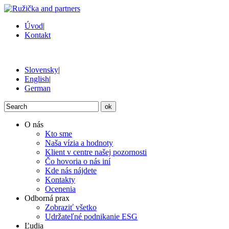
Úvod
|
Kontakt
Slovensky
|
English
|
German
ok
O nás
Kto sme
Naša vízia a hodnoty
Klient v centre našej pozornosti
Čo hovoria o nás iní
Kde nás nájdete
Kontakty
Ocenenia
Odborná prax
Zobraziť všetko
Udržateľné podnikanie ESG
Ľudia