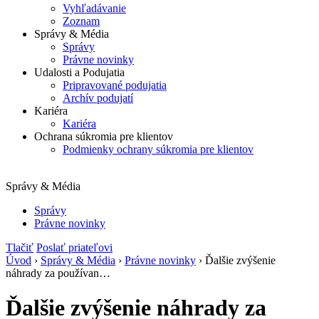
Vyhľadávanie
Zoznam
Správy & Média
Správy
Právne novinky
Udalosti a Podujatia
Pripravované podujatia
Archív podujatí
Kariéra
Kariéra
Ochrana súkromia pre klientov
Podmienky ochrany súkromia pre klientov
Správy & Média
Správy
Právne novinky
Tlačiť
Poslať priateľovi
Úvod
›
Správy & Média
›
Právne novinky
› Ďalšie zvýšenie
náhrady za používan…
Ďalšie zvýšenie náhrady za