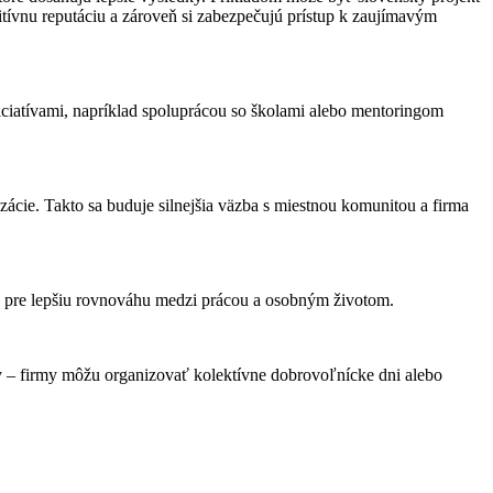
itívnu reputáciu a zároveň si zabezpečujú prístup k zaujímavým
ciatívami, napríklad spoluprácou so školami alebo mentoringom
ácie. Takto sa buduje silnejšia väzba s miestnou komunitou a firma
u pre lepšiu rovnováhu medzi prácou a osobným životom.
ty – firmy môžu organizovať kolektívne dobrovoľnícke dni alebo