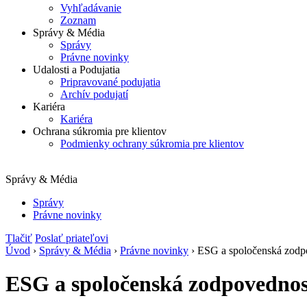
Vyhľadávanie
Zoznam
Správy & Média
Správy
Právne novinky
Udalosti a Podujatia
Pripravované podujatia
Archív podujatí
Kariéra
Kariéra
Ochrana súkromia pre klientov
Podmienky ochrany súkromia pre klientov
Správy & Média
Správy
Právne novinky
Tlačiť
Poslať priateľovi
Úvod
›
Správy & Média
›
Právne novinky
› ESG a spoločenská zod
ESG a spoločenská zodpovednos