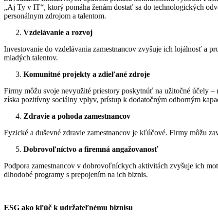
„Aj Ty v IT“, ktorý pomáha ženám dostať sa do technologických odvetv
personálnym zdrojom a talentom.
Vzdelávanie a rozvoj
Investovanie do vzdelávania zamestnancov zvyšuje ich lojálnosť a p
mladých talentov.
Komunitné projekty a zdieľané zdroje
Firmy môžu svoje nevyužité priestory poskytnúť na užitočné účely – 
získa pozitívny sociálny vplyv, prístup k dodatočným odborným kapac
Zdravie a pohoda zamestnancov
Fyzické a duševné zdravie zamestnancov je kľúčové. Firmy môžu zav
Dobrovoľníctvo a firemná angažovanosť
Podpora zamestnancov v dobrovoľníckych aktivitách zvyšuje ich motiv
dlhodobé programy s prepojením na ich biznis.
ESG ako kľúč k udržateľnému biznisu