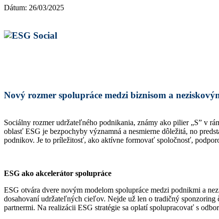
Dátum: 26/03/2025
Nový rozmer spolupráce medzi biznisom a neziskový
Sociálny rozmer udržateľného podnikania, známy ako pilier „S” v rám
oblasť ESG je bezpochyby významná a nesmierne dôležitá, no predst
podnikov. Je to príležitosť, ako aktívne formovať spoločnosť, podp
ESG ako akcelerátor spolupráce
ESG otvára dvere novým modelom spolupráce medzi podnikmi a nezisk
dosahovaní udržateľných cieľov. Nejde už len o tradičný sponzoring č
partnermi. Na realizácii ESG stratégie sa oplatí spolupracovať s odbo