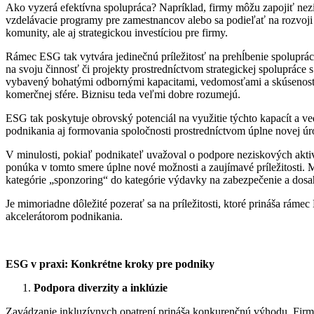
Ako vyzerá efektívna spolupráca? Napríklad, firmy môžu zapojiť ne
vzdelávacie programy pre zamestnancov alebo sa podieľať na rozvoji d
komunity, ale aj strategickou investíciou pre firmy.
Rámec ESG tak vytvára jedinečnú príležitosť na prehĺbenie spolupr
na svoju činnosť či projekty prostredníctvom strategickej spolupráce
vybavený bohatými odbornými kapacitami, vedomosťami a skúsenosťami
komerčnej sfére. Biznisu teda veľmi dobre rozumejú.
ESG tak poskytuje obrovský potenciál na využitie týchto kapacít a ve
podnikania aj formovania spoločnosti prostredníctvom úplne novej ú
V minulosti, pokiaľ podnikateľ uvažoval o podpore neziskových aktiví
ponúka v tomto smere úplne nové možnosti a zaujímavé príležitosti. 
kategórie „sponzoring“ do kategórie výdavky na zabezpečenie a dosah
Je mimoriadne dôležité pozerať sa na príležitosti, ktoré prináša r
akcelerátorom podnikania.
ESG v praxi: Konkrétne kroky pre podniky
Podpora diverzity a inklúzie
Zavádzanie inkluzívnych opatrení prináša konkurenčnú výhodu. Firmy, 