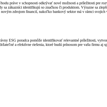
výhodu práve v schopnosti odkrývať nové možnosti a príležitosti pre r
sa zákazníci identifikujú so značkou či produktom. Výrazne sa zlepšujú 
k novým zdrojom financií, nakoľko bankový sektor má v rámci svojich 
rávny ESG poradca pomôže identifikovať relevantné príležitosti, vytvor
udržateľné a efektívne riešenia, ktoré budú prínosom pre vašu firmu aj 