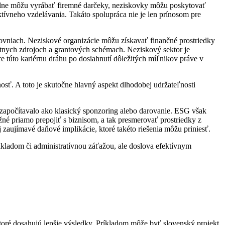
ielne môžu vyrábať firemné darčeky, neziskovky môžu poskytovať
ktívneho vzdelávania. Takáto spolupráca nie je len prínosom pre
ovniach. Neziskové organizácie môžu získavať finančné prostriedky
štátnych zdrojoch a grantových schémach. Neziskový sektor je
túto kariérnu dráhu po dosiahnutí dôležitých míľnikov práve v
osť. A toto je skutočne hlavný aspekt dlhodobej udržateľnosti
o započítavalo ako klasický sponzoring alebo darovanie. ESG však
né priamo prepojiť s biznisom, a tak presmerovať prostriedky z
zaujímavé daňové implikácie, ktoré takéto riešenia môžu priniesť.
kladom či administratívnou záťažou, ale doslova efektívnym
ktoré dosahujú lepšie výsledky. Príkladom môže byť slovenský projekt