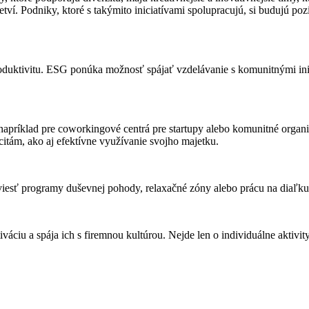
í. Podniky, ktoré s takýmito iniciatívami spolupracujú, si budujú poz
roduktivitu. ESG ponúka možnosť spájať vzdelávanie s komunitnými ini
napríklad pre coworkingové centrá pre startupy alebo komunitné organiz
itám, ako aj efektívne využívanie svojho majetku.
iesť programy duševnej pohody, relaxačné zóny alebo prácu na diaľk
áciu a spája ich s firemnou kultúrou. Nejde len o individuálne aktivi