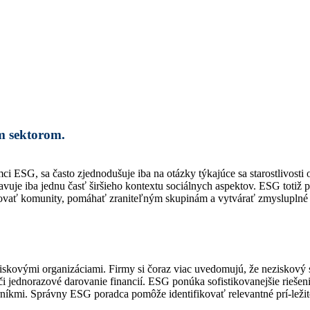
m sektorom.
ci ESG, sa často zjednodušuje iba na otázky týkajúce sa starostlivost
avuje iba jednu časť širšieho kontextu sociálnych aspektov. ESG tot
orovať komunity, pomáhať zraniteľným skupinám a vytvárať zmysluplné
ovými organizáciami. Firmy si čoraz viac uvedomujú, že neziskový s
i jednorazové darovanie financií. ESG ponúka sofistikovanejšie riešeni
rníkmi. Správny ESG poradca pomôže identifikovať relevantné prí-ležito