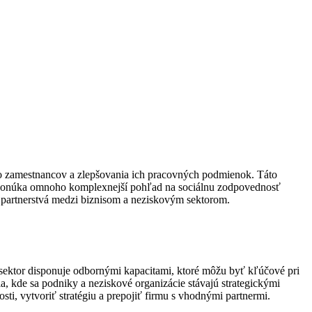
i o zamestnancov a zlepšovania ich pracovných podmienok. Táto
iž ponúka omnoho komplexnejší pohľad na sociálnu zodpovednosť
 partnerstvá medzi biznisom a neziskovým sektorom.
ektor disponuje odbornými kapacitami, ktoré môžu byť kľúčové pri
a, kde sa podniky a neziskové organizácie stávajú strategickými
sti, vytvoriť stratégiu a prepojiť firmu s vhodnými partnermi.