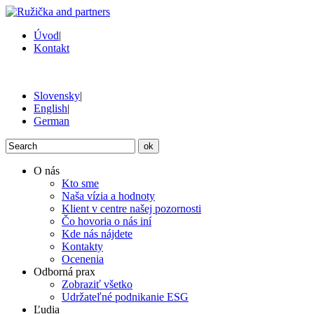
Úvod
|
Kontakt
Slovensky
|
English
|
German
ok
O nás
Kto sme
Naša vízia a hodnoty
Klient v centre našej pozornosti
Čo hovoria o nás iní
Kde nás nájdete
Kontakty
Ocenenia
Odborná prax
Zobraziť všetko
Udržateľné podnikanie ESG
Ľudia