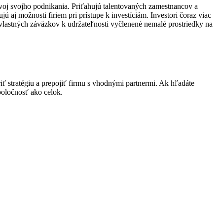
ozvoj svojho podnikania. Priťahujú talentovaných zamestnancov a
aj možnosti firiem pri prístupe k investíciám. Investori čoraz viac
vlastných záväzkov k udržateľnosti vyčlenené nemalé prostriedky na
iť stratégiu a prepojiť firmu s vhodnými partnermi. Ak hľadáte
spoločnosť ako celok.