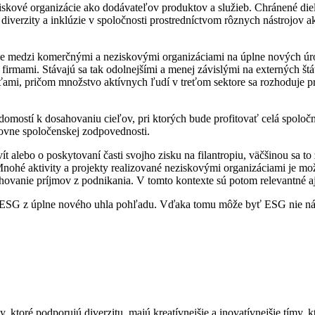
ziskové organizácie ako dodávateľov produktov a služieb. Chránené d
iverzity a inklúzie v spoločnosti prostredníctvom rôznych nástrojov a
áce medzi komerčnými a neziskovými organizáciami na úplne nových úr
 s firmami. Stávajú sa tak odolnejšími a menej závislými na externých 
, pričom množstvo aktívnych ľudí v treťom sektore sa rozhoduje pre 
domostí k dosahovaniu cieľov, pri ktorých bude profitovať celá spoločn
rovne spoločenskej zodpovednosti.
t alebo o poskytovaní časti svojho zisku na filantropiu, väčšinou sa t
Mnohé aktivity a projekty realizované neziskovými organizáciami je mož
ovanie príjmov z podnikania. V tomto kontexte sú potom relevantné aj 
ámec ESG z úplne nového uhla pohľadu. Vďaka tomu môže byť ESG nie ná
ktoré podporujú diverzitu, majú kreatívnejšie a inovatívnejšie tímy, 