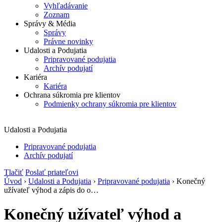
Vyhľadávanie
Zoznam
Správy & Média
Správy
Právne novinky
Udalosti a Podujatia
Pripravované podujatia
Archív podujatí
Kariéra
Kariéra
Ochrana súkromia pre klientov
Podmienky ochrany súkromia pre klientov
Udalosti a Podujatia
Pripravované podujatia
Archív podujatí
Tlačiť
Poslať priateľovi
Úvod
›
Udalosti a Podujatia
›
Pripravované podujatia
› Konečný
užívateľ výhod a zápis do o…
Konečný užívateľ výhod a