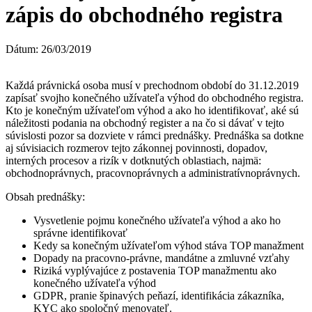
zápis do obchodného registra
Dátum: 26/03/2019
Každá právnická osoba musí v prechodnom období do 31.12.2019
zapísať svojho konečného užívateľa výhod do obchodného registra.
Kto je konečným užívateľom výhod a ako ho identifikovať, aké sú
náležitosti podania na obchodný register a na čo si dávať v tejto
súvislosti pozor sa dozviete v rámci prednášky. Prednáška sa dotkne
aj súvisiacich rozmerov tejto zákonnej povinnosti, dopadov,
interných procesov a rizík v dotknutých oblastiach, najmä:
obchodnoprávnych, pracovnoprávnych a administratívnoprávnych.
Obsah prednášky:
Vysvetlenie pojmu konečného užívateľa výhod a ako ho
správne identifikovať
Kedy sa konečným užívateľom výhod stáva TOP manažment
Dopady na pracovno-právne, mandátne a zmluvné vzťahy
Riziká vyplývajúce z postavenia TOP manažmentu ako
konečného užívateľa výhod
GDPR, pranie špinavých peňazí, identifikácia zákazníka,
KYC ako spoločný menovateľ.