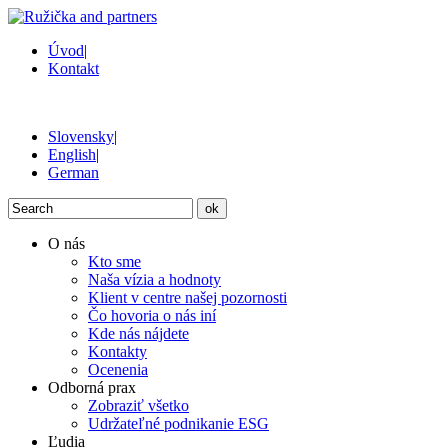
Úvod
|
Kontakt
Slovensky
|
English
|
German
ok
O nás
Kto sme
Naša vízia a hodnoty
Klient v centre našej pozornosti
Čo hovoria o nás iní
Kde nás nájdete
Kontakty
Ocenenia
Odborná prax
Zobraziť všetko
Udržateľné podnikanie ESG
Ľudia