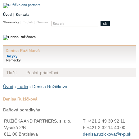
Úvod
|
Kontakt
Slovensky
|
English
|
German
ok
Denisa Ružičková
Jazyky
Nemecký
Tlačiť
Poslať priateľovi
Úvod
›
Ľudia
› Denisa Ružičková
Denisa Ružičková
Daňová poradkyňa
RUŽIČKA AND PARTNERS, s. r. o.
T +421 2 49 30 92 11
Vysoká 2/B
F +421 2 32 14 40 00
811 06 Bratislava
denisa.ruzickova@r-p.sk