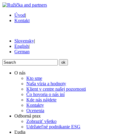
Úvod
|
Kontakt
Slovensky
|
English
|
German
ok
O nás
Kto sme
Naša vízia a hodnoty
Klient v centre našej pozornosti
Čo hovoria o nás iní
Kde nás nájdete
Kontakty
Ocenenia
Odborná prax
Zobraziť všetko
Udržateľné podnikanie ESG
Ľudia