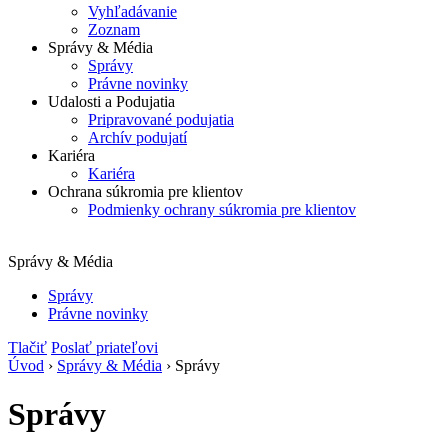
Vyhľadávanie
Zoznam
Správy & Média
Správy
Právne novinky
Udalosti a Podujatia
Pripravované podujatia
Archív podujatí
Kariéra
Kariéra
Ochrana súkromia pre klientov
Podmienky ochrany súkromia pre klientov
Správy & Média
Správy
Právne novinky
Tlačiť
Poslať priateľovi
Úvod
›
Správy & Média
› Správy
Správy